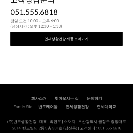
051.555.6818
평일 오전 10:00 ~ 오후 6:00
(점심시간 : 오후 12:30 ~ 1:30)
연세생활건강 제품 보러가기
회사소개
찾아오시는 길
문의하기
Family Site :
반도케어몰
연세생활건강
연세대학교
(주)반도생활건강 | 대표 : 박인우 | 소재지 : 부산광역시 금정구 중앙대로
2014, 반도빌딩 2동 3층 301호 (남산동) | 고객센터 : 051-555-6818