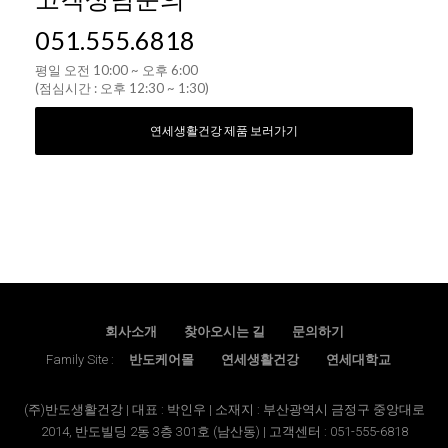
051.555.6818
평일 오전 10:00 ~ 오후 6:00
(점심시간 : 오후 12:30 ~ 1:30)
연세생활건강 제품 보러가기
회사소개
찾아오시는 길
문의하기
Family Site :
반도케어몰
연세생활건강
연세대학교
(주)반도생활건강 | 대표 : 박인우 | 소재지 : 부산광역시 금정구 중앙대로
2014, 반도빌딩 2동 3층 301호 (남산동) | 고객센터 : 051-555-6818