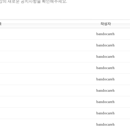
의 새로운 공지사항을 확인해주세요.
목
작성자
bandocareh
bandocareh
bandocareh
bandocareh
bandocareh
bandocareh
bandocareh
bandocareh
bandocareh