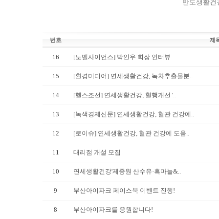
반도생활건강
번호
제
16
[노벨사이언스] 박인우 회장 인터뷰
15
[환경미디어] 연세생활건강, 녹차추출물분..
14
[헬스조선] 연세생활건강, 혈행개선 '..
13
[녹색경제신문] 연세생활건강, 혈관 건강에..
12
[로이슈] 연세생활건강, 혈관 건강에 도움..
11
대리점 개설 모집
10
연세생활건강'제중원 산수유·흑마늘&..
9
부산아이파크 페이스북 이벤트 진행!
8
부산아이파크를 응원합니다!